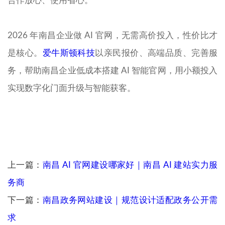
合作放心、使用省心。
2026 年南昌企业做 AI 官网，无需高价投入，性价比才
是核心。
爱牛斯顿科技
以亲民报价、高端品质、完善服
务，帮助南昌企业低成本搭建 AI 智能官网，用小额投入
实现数字化门面升级与智能获客。
上一篇：
南昌 AI 官网建设哪家好｜南昌 AI 建站实力服
务商
下一篇：
南昌政务网站建设｜规范设计适配政务公开需
求