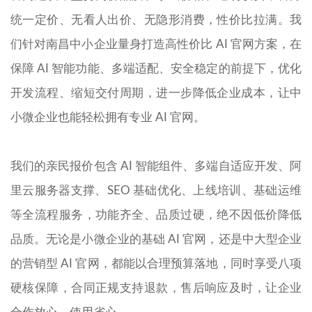
统一定价、无看人出价、无隐形消费，性价比拉满。我
们针对南昌中小企业量身打造高性价比 AI 官网方案，在
保障 AI 智能功能、多端适配、安全稳定的前提下，优化
开发流程、缩短交付周期，进一步降低企业成本，让中
小微企业也能轻松拥有专业 AI 官网。
我们的亲民报价包含 AI 智能组件、多端自适应开发、阿
里云服务器支撑、SEO 基础优化、上线培训、基础运维
等全流程服务，功能齐全、品质过硬，绝不因低价降低
品质。无论是小微企业的基础 AI 官网，还是中大型企业
的营销型 AI 官网，都能以合理预算落地，同时享受八项
硬核保障，合同正规支持退款，售后响应及时，让企业