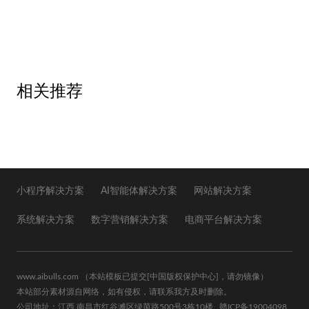
相关推荐
小程序解决方案
AI智能体解决方案
网站解决方案
系统解决方案
数字营销解决方案
电商平台解决方案
www.aibulls.com
（本站模板已提交
[中国版权保护中心]
，请勿镜像）
本站部分素材源自网络，如有侵权，请联系我方及时删除。
公司地址：江西.南昌市红谷滩区绿茵路500号3栋10楼
赣ICP备19004098