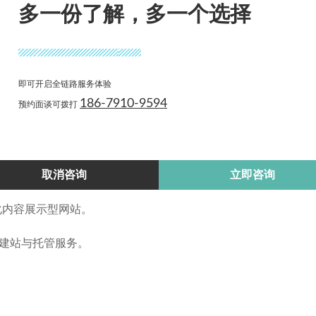
付，适合连锁企业标准化站点。
多一份了解，多一个选择
完善，适合技术型企业自主搭建。
先、私域运营为主的企业。
即可开启全链路服务体验
186-7910-9594
预约面谈可拨打
 SEO 获客的企业。
合微型门店基础展示。
取消咨询
立即咨询
，适合有一定技术维护能力的企业。
化内容展示型网站。
础建站与托管服务。