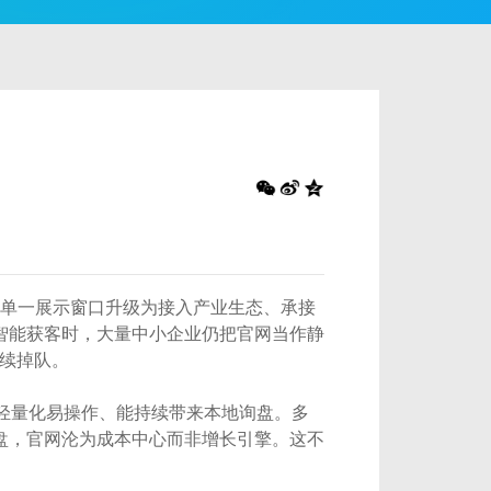
从单一展示窗口升级为接入产业生态、承接
智能获客时，大量中小企业仍把官网当作静
持续掉队。
后台轻量化易操作、能持续带来本地询盘。多
盘，官网沦为成本中心而非增长引擎。这不