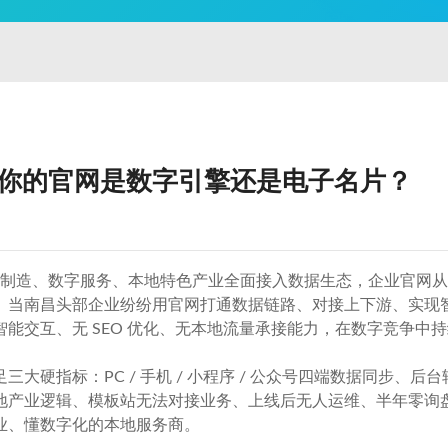
昌，你的官网是数字引擎还是电子名片？
智能制造、数字服务、本地特色产业全面接入数据生态，企业官网
。当南昌头部企业纷纷用官网打通数据链路、对接上下游、实现
能交互、无 SEO 优化、无本地流量承接能力，在数字竞争中
大硬指标：PC / 手机 / 小程序 / 公众号四端数据同步、
地产业逻辑、模板站无法对接业务、上线后无人运维、半年零询
业、懂数字化的本地服务商。