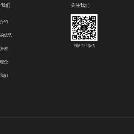
于我们
关注我们
介绍
的优势
扫描关注微信
资质
理念
我们