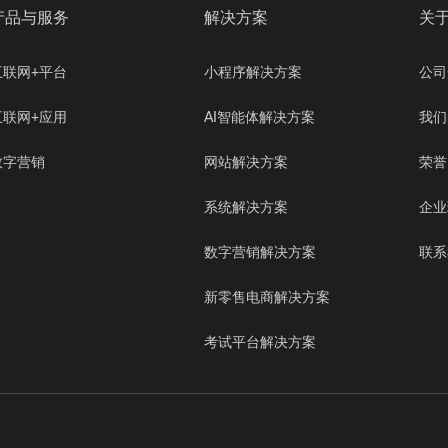
产品与服务
解决方案
关
互联网+平台
小程序解决方案
公司
互联网+应用
AI智能体解决方案
我们
数字营销
网站解决方案
荣誉
系统解决方案
企业
数字营销解决方案
联系
新零售电商解决方案
考试平台解决方案