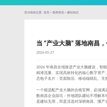
您当前的位置 :
首页
>
新闻资讯
>
建站知识
当 “产业大脑” 落地南
2026-05-27
2026 年南昌全域推进产业大脑建设，
精准流量、实现高效转化的核心数字资产
态电子名片：页面陈旧、移动端错乱、无智
一个能适配产业大脑的合格官网，必须满足三
数南昌企业踩坑：外地团队建站不理解本
是建站无用，而是没选对深耕南昌、懂产