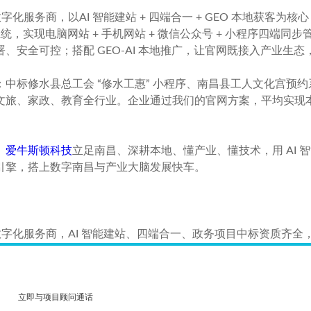
字化服务商，以AI 智能建站 + 四端合一 + GEO 本地获客为核心
系统，实现电脑网站 + 手机网站 + 微信公众号 + 小程序四端
、安全可控；搭配 GEO-AI 本地推广，让官网既接入产业生
中标修水县总工会 “修水工惠” 小程序、南昌县工人文化宫预
旅、家政、教育全行业。企业通过我们的官网方案，平均实现本地流
。
爱牛斯顿科技
立足南昌、深耕本地、懂产业、懂技术，用 AI 智
引擎，搭上数字南昌与产业大脑发展快车。
数字化服务商，AI 智能建站、四端合一、政务项目中标资质齐全，服
建站，适合大型集团与政企底座支撑。
立即与项目顾问通话