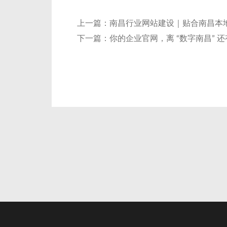
上一篇：
南昌行业网站建设｜贴合南昌本
下一篇：
你的企业官网，离 “数字南昌” 