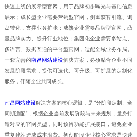
快速上线的展示型官网，用于品牌初步曝光与基础信息
展示；成长型企业需要营销型官网，侧重获客引流、询
盘转化，支撑业务扩张；成熟企业需要品牌型官网，凸
显品牌实力、提升行业地位；集团化企业需要多站点、
多语言、数据互通的平台型官网，适配全域业务布局。
一套完善的
南昌网站建设
解决方案，必须贴合企业不同
发展阶段需求，提供可迭代、可升级、可扩展的定制化
服务，伴随企业共同成长。
南昌网站建设
解决方案的核心逻辑，是 “分阶段定制、全
周期适配”，根据企业当前发展阶段与未来规划，量身打
造对应的官网类型，同时预留功能扩展接口，避免企业
重复建站造成成本浪费。初创阶段企业核心需求是快速