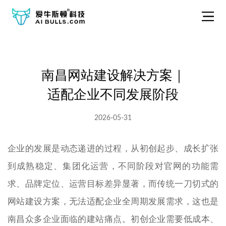
南昌网站建设解决方案｜
适配企业不同发展阶段
2026-05-31
企业的发展是动态递进的过程，从初创起步、成长扩张
到成熟稳定、集团化运营，不同阶段对官网的功能需
求、品牌定位、运营目标差异显著，而传统一刀切式的
网站建设方案，无法适配企业全周期发展需求，这也是
南昌众多企业面临的建站痛点。初创企业需要低成本、