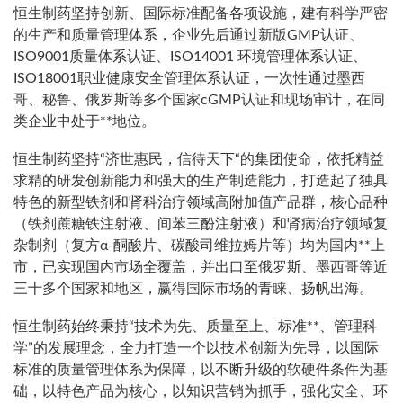
恒生制药坚持创新、国际标准配备各项设施，建有科学严密
的生产和质量管理体系，企业先后通过新版GMP认证、
ISO9001质量体系认证、ISO14001 环境管理体系认证、
ISO18001职业健康安全管理体系认证，一次性通过墨西
哥、秘鲁、俄罗斯等多个国家cGMP认证和现场审计，在同
类企业中处于**地位。
恒生制药坚持“济世惠民，信待天下“的集团使命，依托精益
求精的研发创新能力和强大的生产制造能力，打造起了独具
特色的新型铁剂和肾科治疗领域高附加值产品群，核心品种
（铁剂蔗糖铁注射液、间苯三酚注射液）和肾病治疗领域复
杂制剂（复方α-酮酸片、碳酸司维拉姆片等）均为国内**上
市，已实现国内市场全覆盖，并出口至俄罗斯、墨西哥等近
三十多个国家和地区，赢得国际市场的青睐、扬帆出海。
恒生制药始终秉持“技术为先、质量至上、标准**、管理科
学”的发展理念，全力打造一个以技术创新为先导，以国际
标准的质量管理体系为保障，以不断升级的软硬件条件为基
础，以特色产品为核心，以知识营销为抓手，强化安全、环