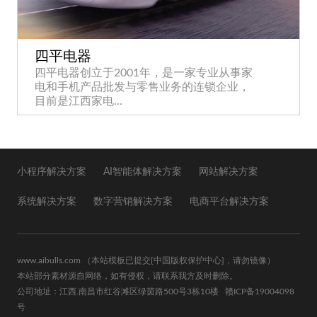
四平电器
四平电器创立于2001年，是一家专业从事家
电和手机产品批发与零售业务的连锁企业，
目前是江西家电...
小程序解决方案
AI智能体解决方案
网站解决方案
系统解决方案
数字营销解决方案
电商平台解决方案
www.aibulls.com
（本站模板已提交
[中国版权保护中心]
，请勿镜像）
本站部分素材源自网络，如有侵权，请联系我方及时删除。
公司地址：江西.南昌市红谷滩区绿茵路500号3栋10楼
赣ICP备19004098
号