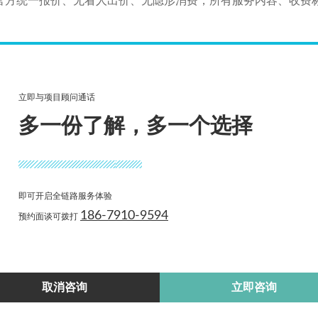
，官方统一报价、无看人出价、无隐形消费，所有服务内容、收费
案，轻量化方案适配中小微企业低成本拓客需求，全套定制方案
智能优化与GEO本地精准推广能力，持续优化获客模型，让每
回报的营销效果。
立即与项目顾问通话
，合理预算搭配专业方案即可实现高效拓客。
爱牛斯顿科技
以透明
多一份了解，多一个选择
控营销投入，以可控成本获取精准客源，实现长效盈利增长。
即可开启全链路服务体验
186-7910-9594
预约面谈可拨打
智能获客实力服务商
引流打通本地流量闭环
取消咨询
立即咨询