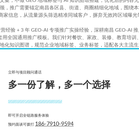
改文案，不做 GEO 地域标签与 AI 知识图谱搭建，优化后的
客瓶颈，推广需要锚定南昌各区县、街道、商圈精细化地域，围绕本地
送商家信息，从流量源头筛选精准同城客户，摒弃无效跨区域曝光
营经验 + 3 年 GEO-AI 专项推广实操经验，深耕南昌 GEO-
套用全国通用推广模板。我们针对餐饮、家政、装修、教育培训
属本地化知识图谱，规范企业地域标签、业务标签，适配各大主流生成
百家南昌门店、工贸企业实现 AI 端同城线索稳步增长。
行业调研、知识库搭建、地域语义优化，到中期内容迭代、数据监控
立即与项目顾问通话
 AI 曝光量、咨询线索来源，精准定位高转化商圈加大优化力
业务，同步优化企业线上载体，让 AI 引流的意向客户可以通过官
多一份了解，多一个选择
为有效本地客源，从根源破解南昌企业获客难、获客贵的固有瓶颈。
GEO-AI 推广已经成为南昌企业抢占同城流量的必选项。
爱牛斯
略，坚持效果数据透明、报价无隐形消费，依托大量南昌本地真实落
即可开启全链路服务体验
获客困局，依托 AI 同城流量实现客源稳步增长。
186-7910-9594
预约面谈可拨打