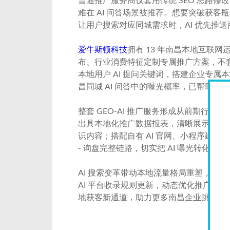
普通推广服务商仅套用传统 SEO 思路修
难在 AI 问答场景被推荐。想要突破获
让用户搜索对应同城需求时，AI 优先推
爱牛斯顿科技
拥有 13 年南昌本地互联网运
布、行业消费特征定制专属推广方案，不
本地用户 AI 提问关键词，搭建企业专
昌同城 AI 问答中的曝光概率，已帮助上
整套 GEO-AI 推广服务形成从前期
出具本地化推广数据报表，清晰展示各区县
识内容；搭配自有 AI 官网、小程序建站
- 询盘完整链路，切实把 AI 曝光转化
AI 搜索变革带动本地流量格局重塑，布局 
AI 平台收录规则更新，动态优化推广策
地获客新通道，助力更多南昌企业跳出传统