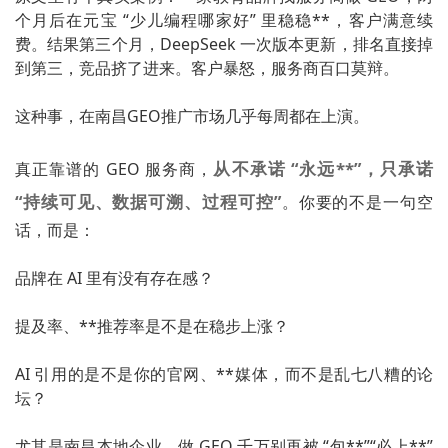
个月后在元宝 “少儿编程哪家好” 里稳稳**，客户满意续
费。结果第三个月，DeepSeek 一次版本更新，排名直接掉
到第三，竞品挤了进来。客户暴怒，服务商百口莫辩。
这种事，在南昌GEO推广市场几乎每周都在上演。
从不承诺 “永远**”，只承诺
真正靠谱的 GEO 服务商，
“持续可见、数据可溯、过程可控”
。你要的不是一句空
话，而是：
品牌在 AI 里有没有存在感？
提及率、**推荐率是不是在稳步上涨？
AI 引用的是不是你的官网、**媒体，而不是乱七八糟的论
坛？
尤其是南昌本地企业，做 GEO 千万别再被 “包**”“必上**”