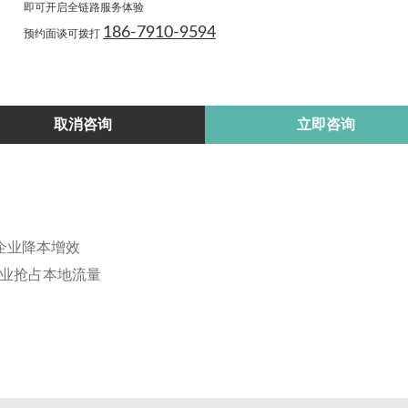
关扶持政策，轻量化智能体凭借低成本、快落地、按需迭代的优
即可开启全链路服务体验
场，持续优化轻量化智能体产品矩阵，紧跟本地各行各业经营变
186-7910-9594
预约面谈可拨打
不简化核心智能能力导致产品鸡肋。未来我们将继续依托 13 年本
案，帮助更多南昌中小企业用可控预算快速落地 AI 应用，享
取消咨询
立即咨询
企业降本增效
企业抢占本地流量