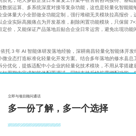
同质化，绝大多数企业日常重复工作集中在售前咨询接待、基础
数据运算、多系统深度对接等复杂功能，这也是轻量化智能能够快
企业体量大小全部做全功能定制，强行堆砌无关模块拉高报价，
企业实际高频痛点为开发基准，剔除闲置功能模块，只保留 7×
目定价，又能保证产品落地后贴合企业日常运营，避免出现功能
年，依托 3 年 AI 智能体研发落地经验，深耕南昌轻量化智能体
小微业态打造标准化轻量化开发方案。结合多年落地的修水县总
拆分优化，提炼适配中小企业的轻量化技术模块，不用从零搭建
即可在短周期内完成智能体配置调试，同时支持后续按需增配功能
相关政策导向。
技
打造适配南昌中小企业的全流程轻量化服务体系，从前期免费
立即与项目顾问通话
、月度微调，整套服务流程精简高效，不需要企业配备 IT 人
多一份了解，多一个选择
用更换原有业务系统，避免企业额外配套改造支出；依托阿里云
一次性大额投入的行业惯例。落地后的智能体可自动承接 80%
少内勤、客服人工开支，落地效果经过都市链接家政、本地研学