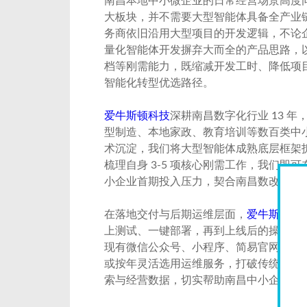
南昌本地中小微企业的日常经营场景高度
大板块，并不需要大型智能体具备全产业链
务商依旧沿用大型项目的开发逻辑，不论
量化智能体开发摒弃大而全的产品思路，以
档等刚需能力，既缩减开发工时、降低项
智能化转型优选路径。
爱牛斯顿科技
深耕南昌数字化行业 13 
型制造、本地家政、教育培训等数百类中
术沉淀，我们将大型智能体成熟底层框架
梳理自身 3-5 项核心刚需工作，我们
小企业首期投入压力，契合南昌数改扶持
在落地交付与后期运维层面，
爱牛斯顿科
上测试、一键部署，再到上线后的操作培训
现有微信公众号、小程序、简易官网，不
或按年灵活选用运维服务，打破传统智能体
索与经营数据，切实帮助南昌中小企业减