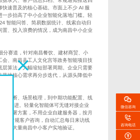
数据录入、客户信息归档、常规通知推送四
速普及的核心基础。市面上不少 AI 服
进一步抬高了中小企业智能化落地门槛。轻
24 智能问答、简易数据统计、线索自动归
闲置、投入浪费的情况，成为南昌中小企业
开发细分赛道，针对南昌餐饮、建材商贸、小
工会、南昌县工人文化宫等政务智能项目技
底层算法，大幅缩短部署周期。企业只需要
，先落地核心需求再分步迭代，从源头降低中
需求诊断、场景梳理，到中期功能配置、线
员全程跟进。轻量化智能体可无缝对接企业
微信咨询
云端部署方案，不用企业自建服务器，按月
 以上常规客户咨询，自动汇总每日来访线
咨询电话
机构等大量南昌中小客户实地验证。